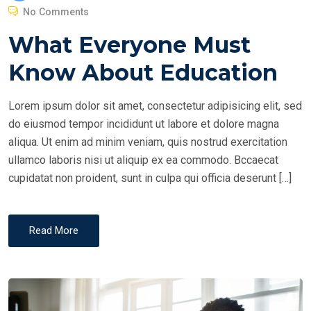
O
No Comments
S
What Everyone Must
T
E
Know About Education
D
O
Lorem ipsum dolor sit amet, consectetur adipisicing elit, sed
N
do eiusmod tempor incididunt ut labore et dolore magna
aliqua. Ut enim ad minim veniam, quis nostrud exercitation
ullamco laboris nisi ut aliquip ex ea commodo. Bccaecat
cupidatat non proident, sunt in culpa qui officia deserunt […]
Read More