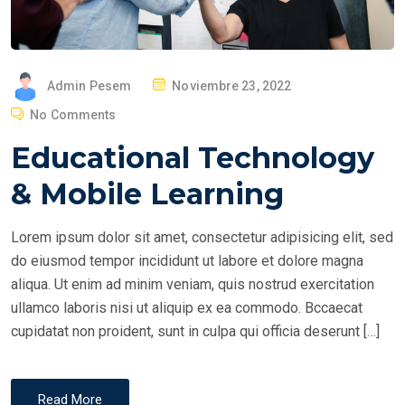
P
Admin Pesem
Noviembre 23, 2022
O
No Comments
S
Educational Technology
T
E
& Mobile Learning
D
O
Lorem ipsum dolor sit amet, consectetur adipisicing elit, sed
N
do eiusmod tempor incididunt ut labore et dolore magna
aliqua. Ut enim ad minim veniam, quis nostrud exercitation
ullamco laboris nisi ut aliquip ex ea commodo. Bccaecat
cupidatat non proident, sunt in culpa qui officia deserunt […]
Read More