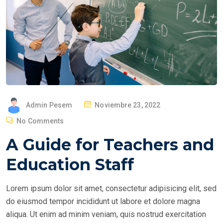
P
Admin Pesem
Noviembre 23, 2022
O
No Comments
S
A Guide for Teachers and
T
E
Education Staff
D
O
Lorem ipsum dolor sit amet, consectetur adipisicing elit, sed
N
do eiusmod tempor incididunt ut labore et dolore magna
aliqua. Ut enim ad minim veniam, quis nostrud exercitation