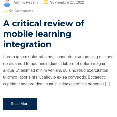
P
Admin Pesem
Noviembre 23, 2022
O
No Comments
S
A critical review of
T
E
mobile learning
D
integration
O
N
Lorem ipsum dolor sit amet, consectetur adipisicing elit, sed
do eiusmod tempor incididunt ut labore et dolore magna
aliqua. Ut enim ad minim veniam, quis nostrud exercitation
ullamco laboris nisi ut aliquip ex ea commodo. Bccaecat
cupidatat non proident, sunt in culpa qui officia deserunt […]
Read More