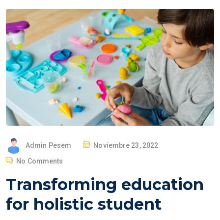
P
Admin Pesem
Noviembre 23, 2022
O
No Comments
S
Transforming education
T
E
for holistic student
D