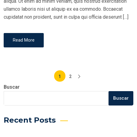
aliqua. Ut enim ad minim veniam, quis nostrud exercitation
ullamco laboris nisi ut aliquip ex ea commodo. Bccaecat
cupidatat non proident, sunt in culpa qui officia deserunt […]
Read More
Paginación
1
2
de
Buscar
Buscar
entradas
Recent Posts