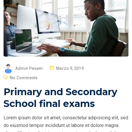
P
Admin Pesem
Marzo 9, 2019
O
No Comments
S
Primary and Secondary
T
E
School final exams
D
O
Lorem ipsum dolor sit amet, consectetur adipisicing elit, sed
N
do eiusmod tempor incididunt ut labore et dolore magna