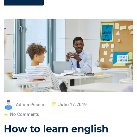
P
Admin Pesem
Julio 17, 2019
O
No Comments
S
How to learn english
T
E