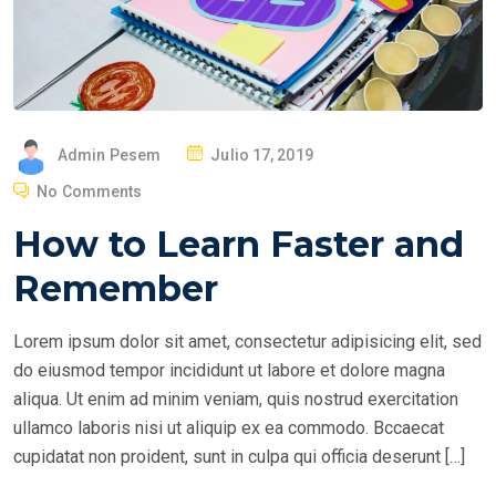
P
Admin Pesem
Julio 17, 2019
O
No Comments
S
How to Learn Faster and
T
E
Remember
D
O
Lorem ipsum dolor sit amet, consectetur adipisicing elit, sed
N
do eiusmod tempor incididunt ut labore et dolore magna
aliqua. Ut enim ad minim veniam, quis nostrud exercitation
ullamco laboris nisi ut aliquip ex ea commodo. Bccaecat
cupidatat non proident, sunt in culpa qui officia deserunt […]