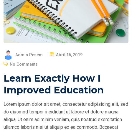
P
Admin Pesem
Abril 16, 2019
O
No Comments
S
Learn Exactly How I
T
E
Improved Education
D
O
Lorem ipsum dolor sit amet, consectetur adipisicing elit, sed
N
do eiusmod tempor incididunt ut labore et dolore magna
aliqua. Ut enim ad minim veniam, quis nostrud exercitation
ullamco laboris nisi ut aliquip ex ea commodo. Bccaecat