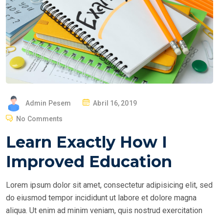
P
Admin Pesem
Abril 16, 2019
O
No Comments
S
Learn Exactly How I
T
E
Improved Education
D
O
Lorem ipsum dolor sit amet, consectetur adipisicing elit, sed
N
do eiusmod tempor incididunt ut labore et dolore magna
aliqua. Ut enim ad minim veniam, quis nostrud exercitation