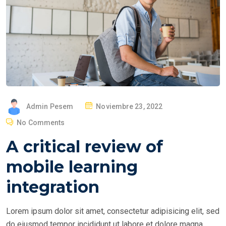
P
Admin Pesem
Noviembre 23, 2022
O
No Comments
S
A critical review of
T
E
mobile learning
D
integration
O
N
Lorem ipsum dolor sit amet, consectetur adipisicing elit, sed
do eiusmod tempor incididunt ut labore et dolore magna