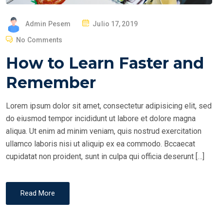
P
Admin Pesem
Julio 17, 2019
O
No Comments
S
How to Learn Faster and
T
E
Remember
D
O
Lorem ipsum dolor sit amet, consectetur adipisicing elit, sed
N
do eiusmod tempor incididunt ut labore et dolore magna
aliqua. Ut enim ad minim veniam, quis nostrud exercitation
ullamco laboris nisi ut aliquip ex ea commodo. Bccaecat
cupidatat non proident, sunt in culpa qui officia deserunt […]
Read More