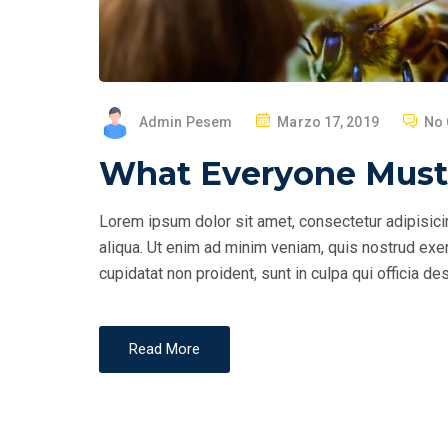
P
Admin Pesem
Marzo 17, 2019
No
O
What Everyone Must
S
T
Lorem ipsum dolor sit amet, consectetur adipisici
E
aliqua. Ut enim ad minim veniam, quis nostrud exer
D
cupidatat non proident, sunt in culpa qui officia des
O
N
Read More