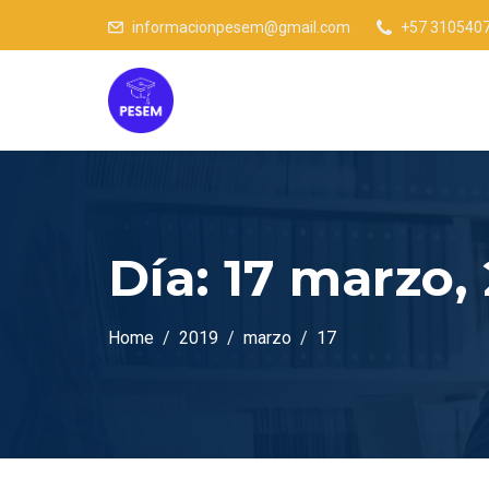
informacionpesem@gmail.com
+57 310540
Día:
17 marzo,
Home
2019
marzo
17