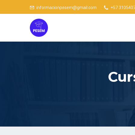
informacionpesem@gmail.com
+57 310540
Cur