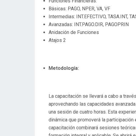
Funciones Financieras:
Básicas: PAGO, NPER, VA, VF
Intermedias: INT.EFECTIVO, TASA.INT, 
Avanzadas: INT.PAGO.DIR, PAGOPRIN
Anidación de Funciones
Atajos 2
Metodología:
La capacitación se llevará a cabo a trav
aprovechando las capacidades avanzadas 
una sesión de cuatro horas. Esta experien
dinámica que promoverá la participación e
capacitación combinará sesiones teóricas
formación integral y aplicable. Se abrirá