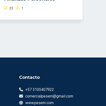
23
1
Contacto
+57 3105407922
comercialpesem@gmail.com
www.pesem.com