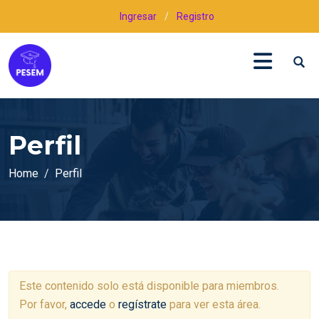
Ingresar
/
Registro
Perfil
Home
Perfil
Este contenido solo está disponible para miembros.
Por favor,
accede
o
regístrate
para ver esta área.