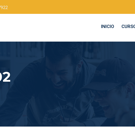
7922
INICIO
CURS
02