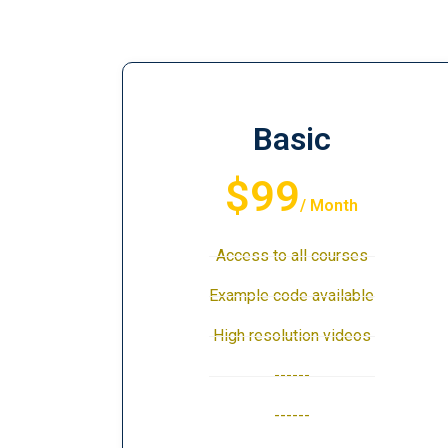
Basic
$99
/ Month
Access to all courses
Example code available
High resolution videos
------
------