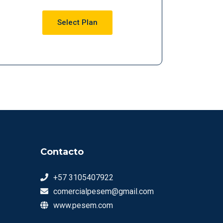
Select Plan
Contacto
+57 3105407922
comercialpesem@gmail.com
www.pesem.com