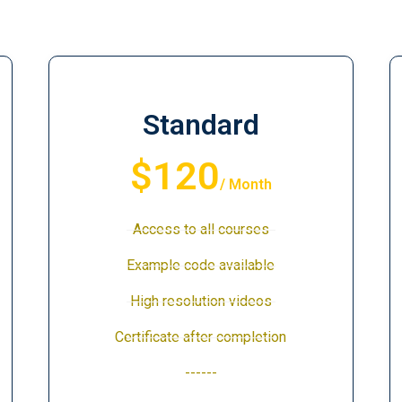
Standard
$120
/ Month
Access to all courses
Example code available
High resolution videos
Certificate after completion
------