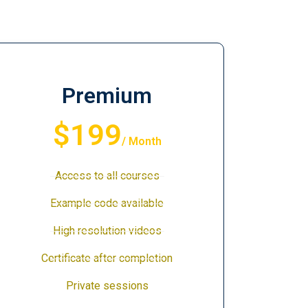
Premium
$199
/ Month
Access to all courses
Example code available
High resolution videos
Certificate after completion
Private sessions