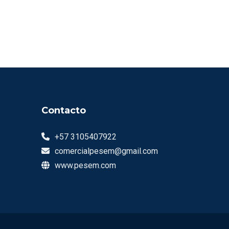
Contacto
+57 3105407922
comercialpesem@gmail.com
www.pesem.com