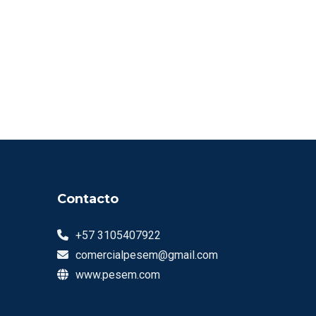
Contacto
+57 3105407922
comercialpesem@gmail.com
www.pesem.com