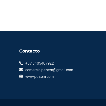
Contacto
+57 3105407922
comercialpesem@gmail.com
www.pesem.com