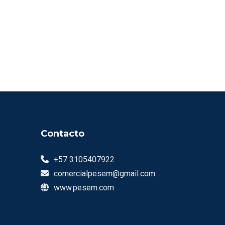
Contacto
+57 3105407922
comercialpesem@gmail.com
www.pesem.com